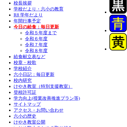
校長挨拶
学校だより・六小の教育
R8 学年だより
年間行事予定
今日の給食：毎日更新
令和５年度まで
令和６年度
令和７年度
令和８年度
給食献立表など
校章・校歌
学校紹介
六小日記：毎日更新
校内研究
けやき教室（特別支援教室）
登校許可証
学力向上(授業改善推進プラン等)
サイトマップ
アクセス・お問い合わせ
六小の歴史
けやき教室公開