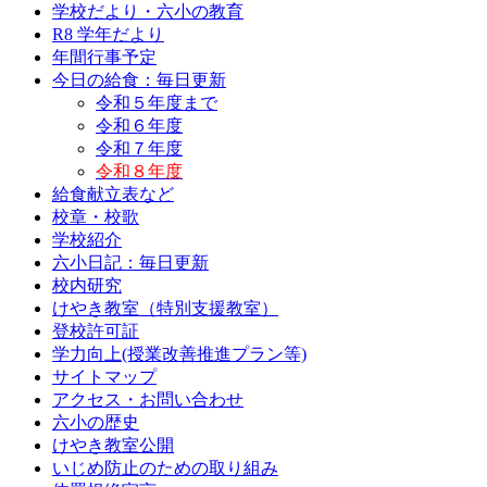
学校だより・六小の教育
R8 学年だより
年間行事予定
今日の給食：毎日更新
令和５年度まで
令和６年度
令和７年度
令和８年度
給食献立表など
校章・校歌
学校紹介
六小日記：毎日更新
校内研究
けやき教室（特別支援教室）
登校許可証
学力向上(授業改善推進プラン等)
サイトマップ
アクセス・お問い合わせ
六小の歴史
けやき教室公開
いじめ防止のための取り組み