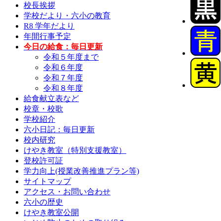
校長挨拶
学校だより・六小の教育
R8 学年だより
年間行事予定
今日の給食：毎日更新
令和５年度まで
令和６年度
令和７年度
令和８年度
給食献立表など
校章・校歌
学校紹介
六小日記：毎日更新
校内研究
けやき教室（特別支援教室）
登校許可証
学力向上(授業改善推進プラン等)
サイトマップ
アクセス・お問い合わせ
六小の歴史
けやき教室公開