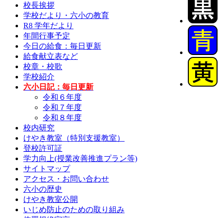
校長挨拶
学校だより・六小の教育
R8 学年だより
年間行事予定
今日の給食：毎日更新
給食献立表など
校章・校歌
学校紹介
六小日記：毎日更新
令和６年度
令和７年度
令和８年度
校内研究
けやき教室（特別支援教室）
登校許可証
学力向上(授業改善推進プラン等)
サイトマップ
アクセス・お問い合わせ
六小の歴史
けやき教室公開
いじめ防止のための取り組み