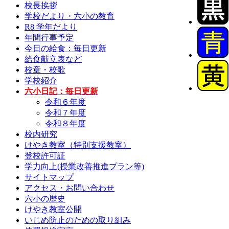
校長挨拶
学校だより・六小の教育
R8 学年だより
年間行事予定
今日の給食：毎日更新
給食献立表など
校章・校歌
学校紹介
六小日記：毎日更新
令和６年度
令和７年度
令和８年度
校内研究
けやき教室（特別支援教室）
登校許可証
学力向上(授業改善推進プラン等)
サイトマップ
アクセス・お問い合わせ
六小の歴史
けやき教室公開
いじめ防止のための取り組み