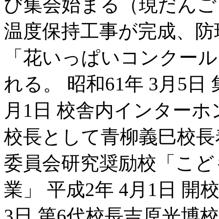
び集会始まる（現だんご
温度保持工事が完成、防球
「花いっぱいコンクール
れる。 昭和61年 3月5
月1日 校舎内インターホン
校長として青柳義巳校長着
委員会研究奨励校「こど
業」 平成2年 4月1日 
3日 第6代校長吉原光博校